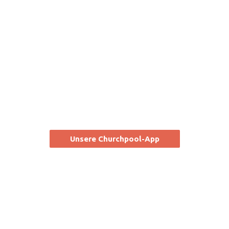
Immer informiert bleiben!
Unsere Churchpool-App